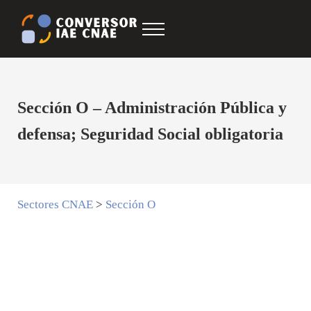
Saltar al contenido principal
Skip to after header navigation
Skip to site footer
Menu
Conversor IAE CNAE
CNAE IAE
Sección O – Administración Pública y
defensa; Seguridad Social obligatoria
Sectores CNAE
>
Sección O