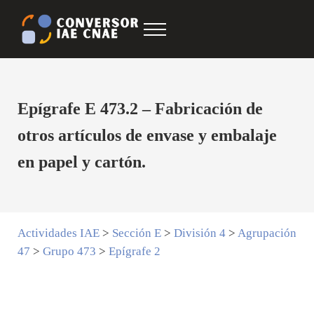
Saltar al contenido principal
Skip to after header navigation
Skip to site footer
Menu
Conversor IAE CNAE
CNAE IAE
Epígrafe E 473.2 – Fabricación de
otros artículos de envase y embalaje
en papel y cartón.
Actividades IAE
>
Sección E
>
División 4
>
Agrupación
47
>
Grupo 473
>
Epígrafe 2