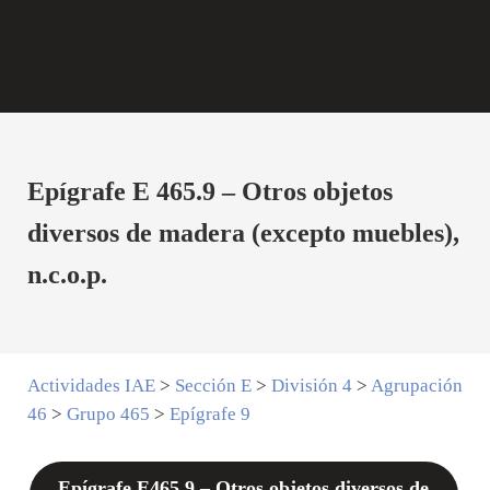
Epígrafe E 465.9 – Otros objetos
diversos de madera (excepto muebles),
n.c.o.p.
Actividades IAE
>
Sección E
>
División 4
>
Agrupación
46
>
Grupo 465
>
Epígrafe 9
Epígrafe E465.9 – Otros objetos diversos de