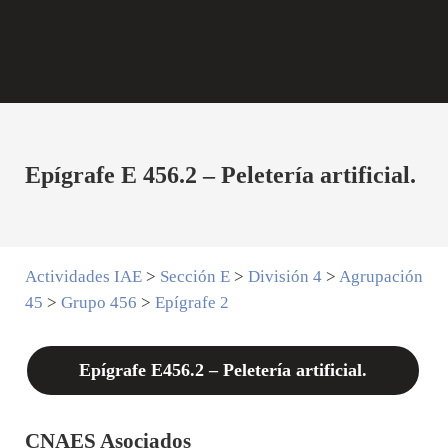
Epígrafe E 456.2 – Peletería artificial.
Actividades IAE
>
Sección E
>
División 4
>
Agrupación
45
>
Grupo 456
>
Epígrafe 2
Epígrafe E456.2 – Peletería artificial.
CNAES Asociados