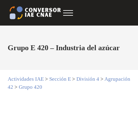
Saltar al contenido principal
Skip to after header navigation
Skip to site footer
Menu
Conversor IAE CNAE
CNAE IAE
Grupo E 420 – Industria del azúcar
Actividades IAE
>
Sección E
>
División 4
>
Agrupación
42
>
Grupo 420