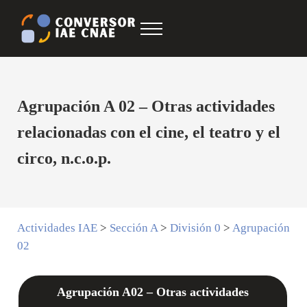
Saltar al contenido principal
Skip to after header navigation
Skip to site footer
Menu
Conversor IAE CNAE
CNAE IAE
Agrupación A 02 – Otras actividades
relacionadas con el cine, el teatro y el
circo, n.c.o.p.
Actividades IAE
>
Sección A
>
División 0
>
Agrupación
02
Agrupación A02 – Otras actividades