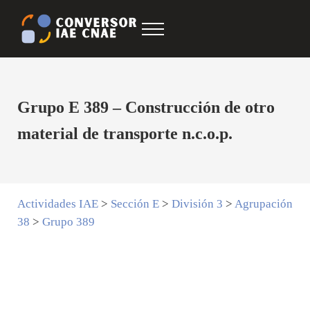
Saltar al contenido principal
Skip to after header navigation
Skip to site footer
Menu
Conversor IAE CNAE
CNAE IAE
Grupo E 389 – Construcción de otro
material de transporte n.c.o.p.
Actividades IAE
>
Sección E
>
División 3
>
Agrupación
38
>
Grupo 389