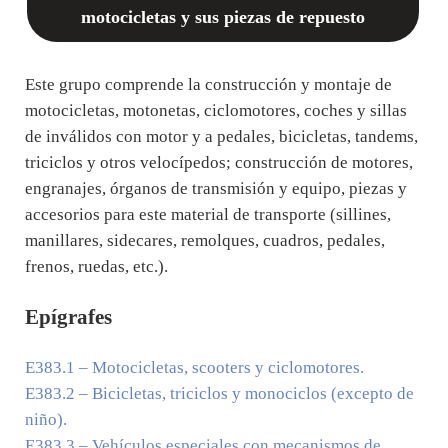
motocicletas y sus piezas de repuesto
Este grupo comprende la construcción y montaje de
motocicletas, motonetas, ciclomotores, coches y sillas
de inválidos con motor y a pedales, bicicletas, tandems,
triciclos y otros velocípedos; construcción de motores,
engranajes, órganos de transmisión y equipo, piezas y
accesorios para este material de transporte (sillines,
manillares, sidecares, remolques, cuadros, pedales,
frenos, ruedas, etc.).
Epígrafes
E383.1
– Motocicletas, scooters y ciclomotores.
E383.2
– Bicicletas, triciclos y monociclos (excepto de
niño).
E383.3
– Vehículos especiales con mecanismos de