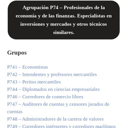
Agrupación P74 – Profesionales de la
economía y de las finanzas. Especialistas en
inversiones y mercados y otros técnicos
similares.
Grupos
P741
– Economistas
P742
– Intendentes y profesores mercantiles
P743
– Peritos mercantiles
P744
– Diplomados en ciencias empresariales
P746
– Corredores de comercio libres
P747
– Auditores de cuentas y censores jurados de
cuentas
P748
– Administradores de la cartera de valores
P749
– Corredores intérpretes y corredores marítimos