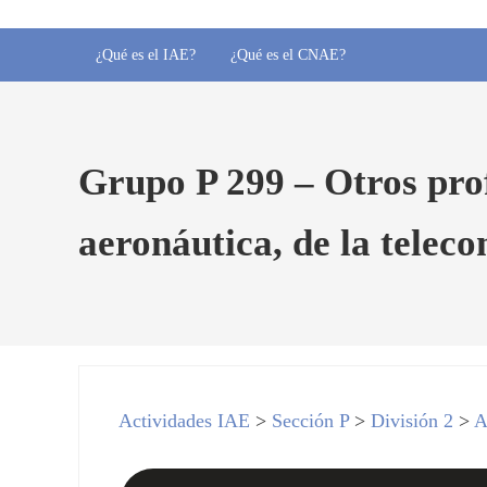
¿Qué es el IAE?
¿Qué es el CNAE?
Grupo P 299 – Otros prof
aeronáutica, de la teleco
Actividades IAE
>
Sección P
>
División 2
>
A