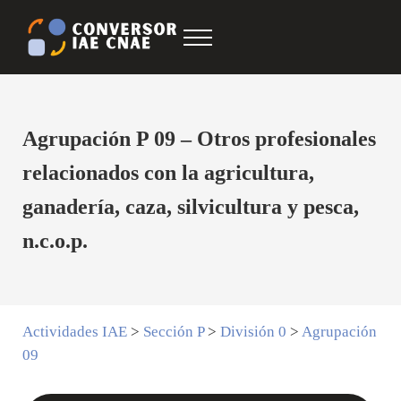
Saltar al contenido principal
Skip to after header navigation
Skip to site footer
Menu
Conversor IAE CNAE
CNAE IAE
Agrupación P 09 – Otros profesionales
relacionados con la agricultura,
ganadería, caza, silvicultura y pesca,
n.c.o.p.
Actividades IAE
>
Sección P
>
División 0
>
Agrupación
09