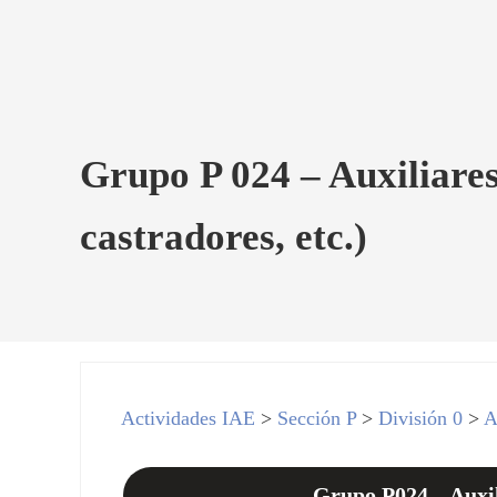
Grupo P 024 – Auxiliares
castradores, etc.)
Actividades IAE
>
Sección P
>
División 0
>
A
Grupo P024 – Auxili