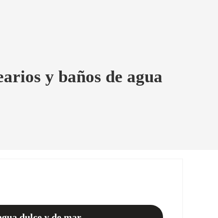
earios y baños de agua
agua dulce y de mar.