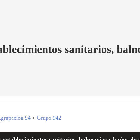
blecimientos sanitarios, baln
grupación 94
>
Grupo 942
establecimientos sanitarios, balnearios y baños de 