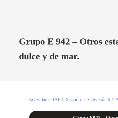
Grupo E 942 – Otros esta
dulce y de mar.
Actividades IAE
>
Sección E
>
División 9
>
A
Grupo E942 – Otros 