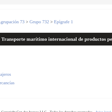
grupación 73
>
Grupo 732
>
Epígrafe 1
 Transporte marítimo internacional de productos pet
ajeros
rcancías
Copyright Con dos huevos LLC · Todos los derechos reservados ·
Aviso legal