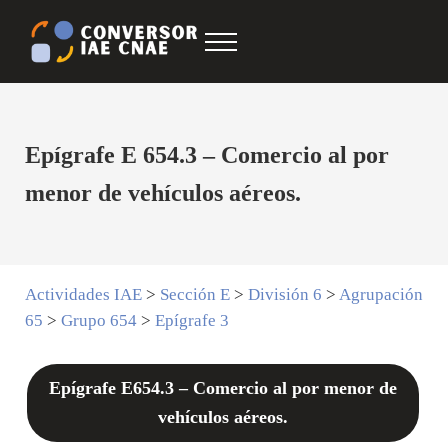
Saltar al contenido principal
Skip to after header navigation
Skip to site footer
Menu
Conversor IAE CNAE
CNAE IAE
Epígrafe E 654.3 – Comercio al por
menor de vehículos aéreos.
Actividades IAE
>
Sección E
>
División 6
>
Agrupación
65
>
Grupo 654
>
Epígrafe 3
Epígrafe E654.3 – Comercio al por menor de
vehículos aéreos.