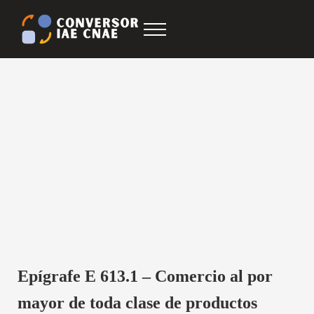
Saltar al contenido principal
Skip to after header navigation
Skip to site footer
Menu
Conversor IAE CNAE
CNAE IAE
Epígrafe E 613.1 – Comercio al por
mayor de toda clase de productos