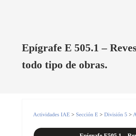
Epígrafe E 505.1 – Revest
todo tipo de obras.
Actividades IAE
>
Sección E
>
División 5
>
A
Epígrafe E505.1 – Reve