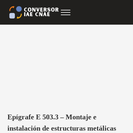
Saltar al contenido principal
Skip to after header navigation
Skip to site footer
Menu
Conversor IAE CNAE
CNAE IAE
Epígrafe E 503.3 – Montaje e
instalación de estructuras metálicas