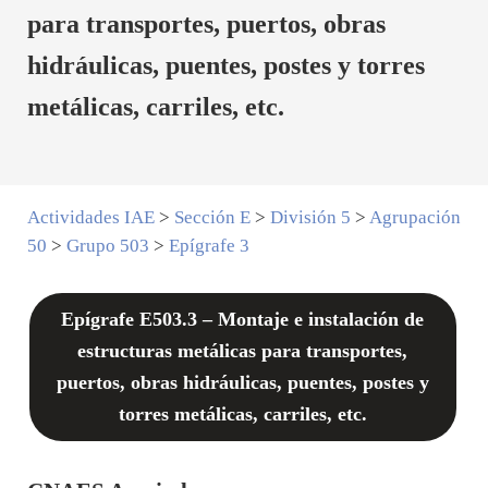
para transportes, puertos, obras
hidráulicas, puentes, postes y torres
metálicas, carriles, etc.
Actividades IAE
>
Sección E
>
División 5
>
Agrupación
50
>
Grupo 503
>
Epígrafe 3
Epígrafe E503.3 – Montaje e instalación de
estructuras metálicas para transportes,
puertos, obras hidráulicas, puentes, postes y
torres metálicas, carriles, etc.