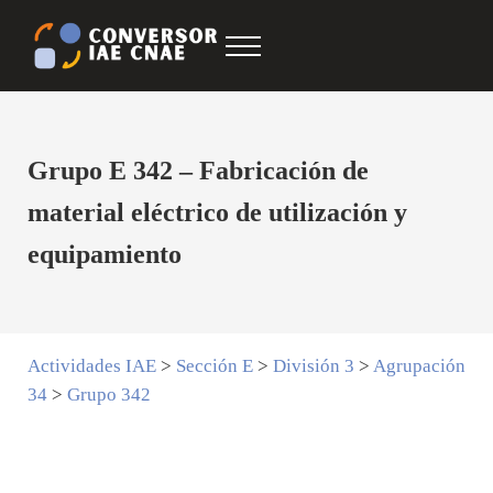
Saltar al contenido principal
Skip to after header navigation
Skip to site footer
Menu
Conversor IAE CNAE
CNAE IAE
Grupo E 342 – Fabricación de
material eléctrico de utilización y
equipamiento
Actividades IAE
>
Sección E
>
División 3
>
Agrupación
34
>
Grupo 342