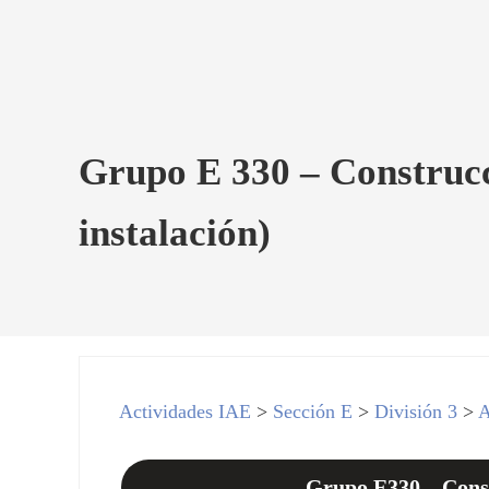
Grupo E 330 – Construcc
instalación)
Actividades IAE
>
Sección E
>
División 3
>
A
Grupo E330 – Const