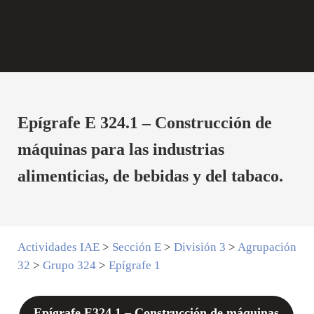
Epígrafe E 324.1 – Construcción de
máquinas para las industrias
alimenticias, de bebidas y del tabaco.
Actividades IAE
>
Sección E
>
División 3
>
Agrupación
32
>
Grupo 324
>
Epígrafe 1
Epígrafe E324.1 – Construcción de máquinas