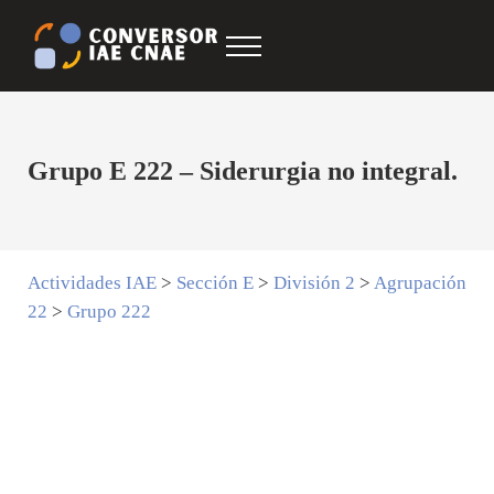
Saltar al contenido principal
Skip to after header navigation
Skip to site footer
Menu
Conversor IAE CNAE
CNAE IAE
Grupo E 222 – Siderurgia no integral.
Actividades IAE
>
Sección E
>
División 2
>
Agrupación
22
>
Grupo 222