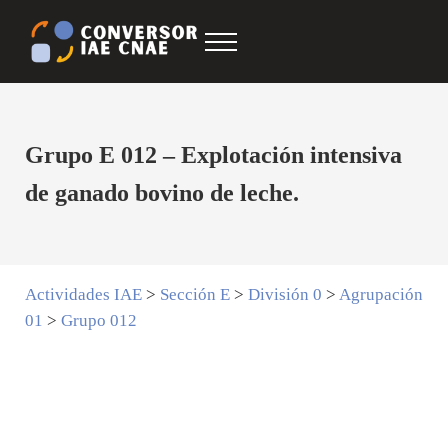
Saltar al contenido principal
Skip to after header navigation
Skip to site footer
Menu
Conversor IAE CNAE
CNAE IAE
Grupo E 012 – Explotación intensiva
de ganado bovino de leche.
Actividades IAE
>
Sección E
>
División 0
>
Agrupación
01
>
Grupo 012