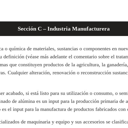
Sección C – Industria Manufacturera
ca o química de materiales, sustancias o componentes en nue
u definición (véase más adelante el comentario sobre el trata
 que constituyen productos de la agricultura, la ganadería, la
ras. Cualquier alteración, renovación o reconstrucción sustanc
er acabado, si está listo para su utilización o consumo, o semi
finado de alúmina es un input para la producción primaria de a
o es el input para la manufactura de productos fabricados con 
alizados de maquinaria y equipo y sus accesorios se clasifica