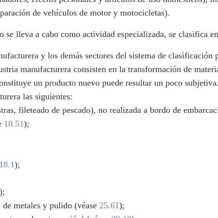
paración de vehículos de motor y motocicletas).
 se lleva a cabo como actividad especializada, se clasifica e
nufacturera y los demás sectores del sistema de clasificación
ndustria manufacturera consisten en la transformación de mater
constituye un producto nuevo puede resultar un poco subjetiv
urera las siguientes:
stras, fileteado de pescado), no realizada a bordo de embarca
se
10.51
);
18.1
);
);
o de metales y pulido (véase
25.61
);