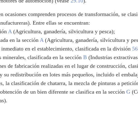
 motores de automoción) (véase
29.10
).
 en ocasiones comprenden procesos de transformación, se clas
nufactureras). Entre ellas se encuentran:
ción
A
(Agricultura, ganadería, silvicultura y pesca);
cada en la sección
A
(Agricultura, ganadería, silvicultura y pes
inmediato en el establecimiento, clasificada en la división
56
s minerales, clasificada en la sección
B
(Industrias extractivas
nes de fabricación realizadas en el lugar de construcción, clas
l y su redistribución en lotes más pequeños, incluido el embal
la clasificación de chatarra, la mezcla de pinturas a petición
a obtención de un bien diferente se clasifica en la sección
G
(Co
as).