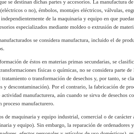
que se destinan dichas partes y accesorios. La manufactura d
eléctricos o no), émbolos, montajes eléctricos, válvulas, engr
, independientemente de la maquinaria y equipo en que puedan
esorios especializados mediante moldeo o extrusión de materia
anufacturados se considera manufactura, incluido el de produ
s.
sformación de éstos en materias primas secundarias, se clasifi
transformaciones físicas o químicas, no se considera parte de
l tratamiento o transformación de desechos y, por tanto, se cl
s y descontaminación). Por el contrario, la fabricación de pro
o actividad manufacturera, aún cuando se sirva de desechos co
un proceso manufacturero.
s de maquinaria y equipo industrial, comercial o de carácter a
naria y equipo). Sin embargo, la reparación de ordenadores y
adores, efectos personales y artículos de uso domésticos), mi