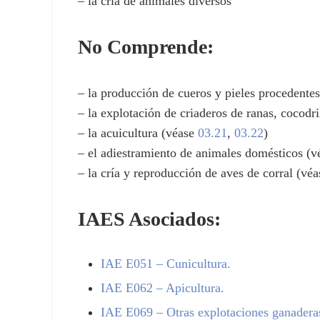
– la cría de animales diversos
No Comprende:
– la producción de cueros y pieles procedente
– la explotación de criaderos de ranas, cocod
– la acuicultura (véase
03.21
,
03.22
)
– el adiestramiento de animales domésticos (
– la cría y reproducción de aves de corral (vé
IAES Asociados:
IAE
E051
– Cunicultura.
IAE
E062
– Apicultura.
IAE
E069
– Otras explotaciones ganadera