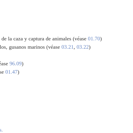
s de la caza y captura de animales (véase
01.70
)
rilos, gusanos marinos (véase
03.21
,
03.22
)
véase
96.09
)
ase
01.47
)
s.